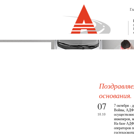
Гл
Поздравля
основания.
07
7 октября - 
Войны, АДФ в
10.10
осуществляющ
инженеров, м
На базе АДФ
операторов п
гостехосмотра