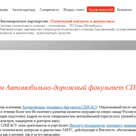
авная
Автовладельцу
Специалисту
Вопрос-ответ
Архив новостей
Контакты
Некоммерческое партнерство
«Технический контроль и диагностика»
Система технического осмотра – техосмотра – ТО Санкт-Петербурга.
Некоммерческое партнерство операторов технического осмотра (организаций, осуществля
контроль и диагностику транспортных средств).
ем Автомобильно-дорожный факультет СП
день основания
Автомобильно-дорожного факультета СПбГАСУ
. Образованный после ок
 течение более чем 60-тилетнего развития является ведущим на северо-западе России
им подготовку кадров по всем специальностям автомобильной отрасли всех уровней к
агистров, кандидатов и докторов наук).
 СПбГАСУ свою деятельность осуществляет
Институт безопасности дорожного движен
о техническому контролю и диагностике АМТС, действующие в Институте, обеспечива
 как в регионе, так и за его пределами.