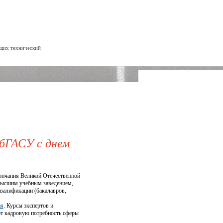
ющих технический
бГАСУ с днем
ончания Великой Отечественной
 высшим учебным заведением,
валификации (бакалавров,
ия
. Курсы экспертов и
ют кадровую потребность сферы