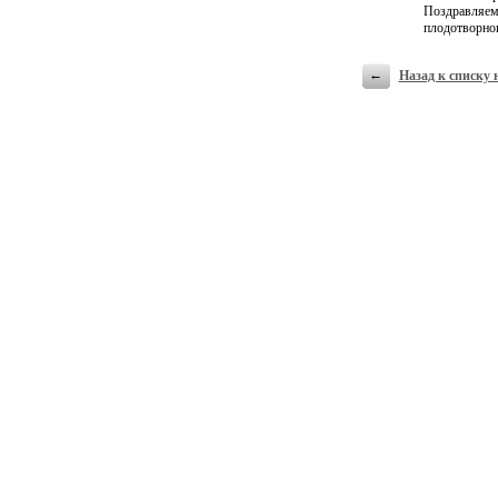
Поздравляем 
плодотворног
←
Назад к списку 