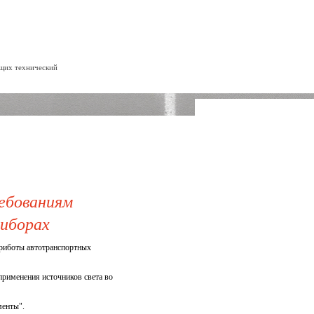
ющих технический
ебованиям
риборах
приботы автотранспортных
рименения источников света во
менты".