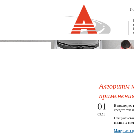
Гл
Алгоритм 
применения
01
В последнее 
средств так 
03.10
Специалистам
внешних све
Материалы п