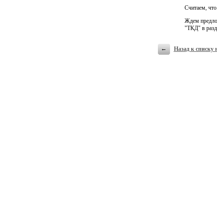
Считаем, что
Ждем предло
"ТКД" в разд
←
Назад к списку 