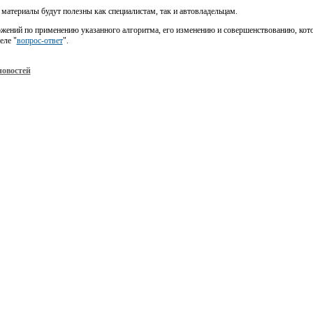
 материалы будут полезны как специалистам, так и автовладельцам.
жений по применению указанного алгоритма, его изменению и совершенствованию, кот
еле "
вопрос-ответ
".
новостей