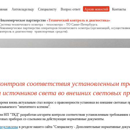
авная
Автовладельцу
Специалисту
Вопрос-ответ
Архив новостей
Контакты
Некоммерческое партнерство
«Технический контроль и диагностика»
Система технического осмотра – техосмотра – ТО Санкт-Петербурга.
Некоммерческое партнерство операторов технического осмотра (организаций, осуществля
контроль и диагностику транспортных средств).
контроля соответствия установленным тр
 источников света во внешних световых п
время вновь актуальным стал вопрос о правомерности установки во внешние световые 
называемого "нештатного ксенона".
и НП "ТКД" разработан алгоритм контроля соответствия установленным требованиям п
товых приборах со ссылками на действующие нормативные документы.
редставлены
в резделе нашего сайта "Специалисту - Дополнительные нормативные доку